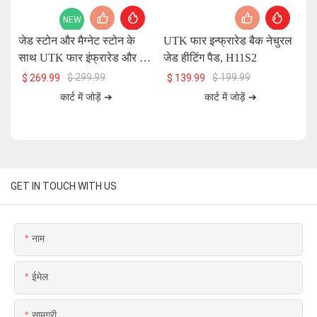
NEW
जेड स्टोन और मैग्नेट स्टोन के
UTK फार इन्फ्रारेड बैक नेचुरल
UT
साथ UTK फार इंफ्रारेड और रेड
जेड हीटिंग पैड, H11S2
प
लाइट हीटिंग पैड, 26 x 20 इंच,
$
299.99
$
199.99
$
269.99
$
139.99
H13T4
कार्ट में जोड़ें ➔
कार्ट में जोड़ें ➔
GET IN TOUCH WITH US
नाम
ईमेल
सामग्री