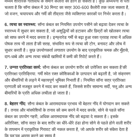
मध्यम शारीरिक गतिविधि के समान कैलोरी की हानि हो सकती है। कुछ अध्ययनों से पता
चलता है कि सॉना कंबल में 30 मिनट का सत्र 300-600 कैलोरी तक जला सकता है,
जो वजन, चयापचय और गर्मी की तीव्रता जैसे व्यक्तिगत कारकों पर निर्भर करता है।
6. त्वचा का स्वास्थ्य:
सॉना कंबल का नियमित उपयोग पसीने को बढ़ावा देकर त्वचा के
स्वास्थ्य में सुधार कर सकता है, जो अशुद्धियों को हटाकर और छिद्रों को खोलकर त्वचा
को साफ करने में मदद करता है। इन्फ्रारेड गर्मी से बढ़ा हुआ रक्त प्रवाह त्वचा में अधिक
पोषक तत्व भी लाता है’की सतह, संभावित रूप से त्वचा की टोन, बनावट और लोच में
सुधार करती है। कुछ उपयोगकर्ता लगातार उपयोग के बाद प्राकृतिक चमक और मुँहासे,
दाग-धब्बे और अन्य त्वचा संबंधी खामियों में कमी की रिपोर्ट करते हैं।
7. उन्नत प्रतिरक्षा कार्य:
सौना कंबल का उपयोग शरीर को उत्तेजित कर सकता है’की
प्रतिरक्षा प्रतिक्रिया. गर्मी श्वेत रक्त कोशिकाओं के उत्पादन को बढ़ाती है, जो संक्रमण
और बीमारियों से लड़ने में महत्वपूर्ण भूमिका निभाती हैं। नियमित सॉना सत्र प्रतिरक्षा
प्रणाली को मजबूत करने में मदद कर सकते हैं, जिससे शरीर सामान्य सर्दी, फ्लू और अन्य
बीमारियों के प्रति अधिक लचीला हो जाता है।
8. बेहतर नींद:
सौना कंबल के आरामदायक प्रभाव भी बेहतर नींद में योगदान कर सकते
हैं। तनाव और मांसपेशियों के तनाव को कम करने में मदद करके, सोने से पहले सॉना
कंबल का उपयोग गहरी, अधिक आरामदायक नींद को बढ़ावा दे सकता है। इसके
अतिरिक्त, सॉना सत्र के बाद शरीर का धीरे-धीरे ठंडा होना सोने से पहले होने वाली शरीर
के तापमान में प्राकृतिक गिरावट की नकल करता है, जो आपके शरीर को संकेत देता है
कि यह’यह आराम करने का समय है.