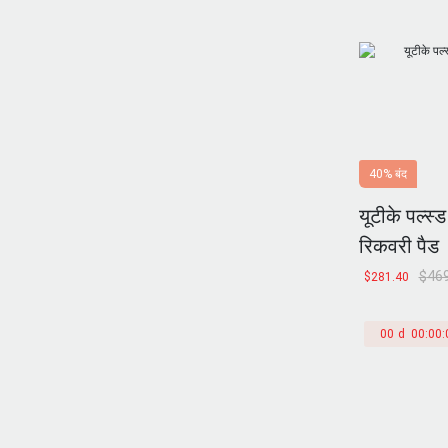
40% बंद
यूटीके पल्स्ड
रिकवरी पैड
$
469
$
281.40
00
d
00
:
00
: