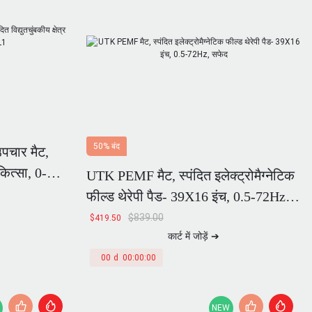
50% बंद
पचार मैट,
िकित्सा, 0-
UTK PEMF मैट, स्पंदित इलेक्ट्रोमैग्नेटिक
फील्ड थेरेपी पैड- 39X16 इंच, 0.5-72Hz,
सफेद
$
839.00
$
419.50
कार्ट में जोड़ें ➔
00
d
00
:
00
:
00
NEW