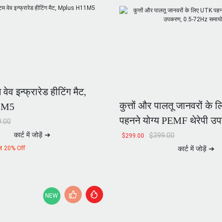
वेव इन्फ्रारेड हीटिंग मैट,
कुत्तों और पालतू जानवरों के
1M5
पहनने योग्य PEMF थेरेपी उ
.00
72Hz समायोज्य
कार्ट में जोड़ें ➔
$
399.00
$
299.00
t 20% Off
कार्ट में जोड़ें ➔
NEW