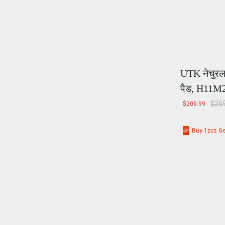
UTK नेचुरल 
पैड, H11M
$
269
$
209.99
Buy 1pcs Ge