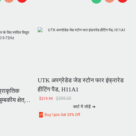
UTK अपग्रेडेड जेड स्टोन फार इंफ्रारेड
हीटिंग पैड, H11A1
प्राकृतिक
$
399.00
$
219.99
म्बकीय क्षेत्र
कार्ट में जोड़ें ➔
Hz
Buy 1pcs Get 20% Off