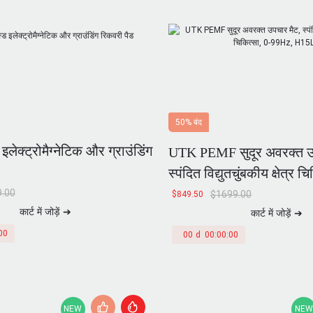
50% बंद
 इलेक्ट्रोमैग्नेटिक और ग्राउंडिंग
UTK PEMF सुदूर अवरक्त उ
स्पंदित विद्युतचुंबकीय क्षेत्र च
99Hz, H15L1
.00
$
1699.00
$
849.50
कार्ट में जोड़ें ➔
कार्ट में जोड़ें ➔
00
00
d
00
:
00
:
00
NEW
NEW