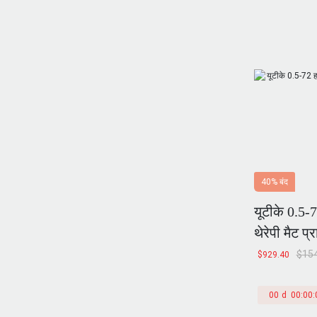
40% बंद
यूटीके 0.5-7
थेरेपी मैट प
79x16 इंच,
$
15
$
929.40
00
d
00
:
00
: