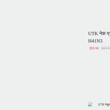
UTK नेक प्रो
H41N3
$
69.9
$
59.99