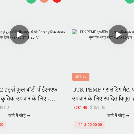
40% बंद
2 हर्ट्ज़ फुल बॉडी पीईएमएफ
UTK PEMF ग्राउंडिंग मैट, 
्राकृतिक उपचार के लिए -
उपचार के लिए स्पंदित विद्युत चु
 H25P7
थेरेपी - 24X16 इंच, 0.5-72
49.00
$
469.00
$
281.40
कार्ट में जोड़ें ➔
कार्ट में जोड़ें ➔
00
00
d
00
:
00
:
00