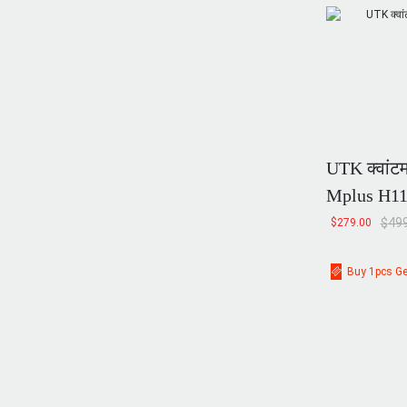
UTK क्वांटम 
Mplus H1
$
499
$
279.00
Buy 1pcs Ge