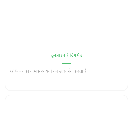
· शरीर के ऊर्जा स्तर में सुधार करता है
टूमलाइन हीटिंग पैड
· चोट लगने, दर्द और सूजन को कम करता है
· अधिक नकारात्मक आयनों का उत्सर्जन करता है
· रक्त परिसंचरण में सुधार।
· Detoxification मदद करता