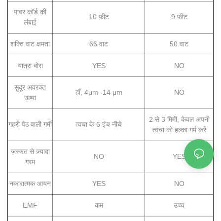
पावर कॉर्ड की
10 फीट
9 फीट
लंबाई
शक्ति वाट क्षमता
66 वाट
50 वाट
यात्रा बोरा
YES
NO
सुदूर अवरक्त
हाँ, 4μm -14 μm
NO
ऊष्मा
2 से 3 मिमी, केवल अपनी
गहरी पैठ वाली गर्मी
त्वचा के 6 इंच नीचे
त्वचा को हल्का गर्म करें
ज़रूरत से ज़्यादा
NO
YES
गरम
नकारात्मक आयन
YES
NO
EMF
कम
उच्च