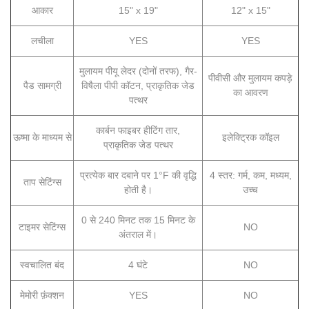
आकार
15" x 19"
12" x 15"
लचीला
YES
YES
मुलायम पीयू लेदर (दोनों तरफ), गैर-
पीवीसी और मुलायम कपड़े
पैड सामग्री
विषैला पीपी कॉटन, प्राकृतिक जेड
का आवरण
पत्थर
कार्बन फाइबर हीटिंग तार,
ऊष्मा के माध्यम से
इलेक्ट्रिक कॉइल
प्राकृतिक जेड पत्थर
प्रत्येक बार दबाने पर 1°F की वृद्धि
4 स्तर: गर्म, कम, मध्यम,
ताप सेटिंग्स
होती है।
उच्च
0 से 240 मिनट तक 15 मिनट के
टाइमर सेटिंग्स
NO
अंतराल में।
स्वचालित बंद
4 घंटे
NO
मेमोरी फ़ंक्शन
YES
NO