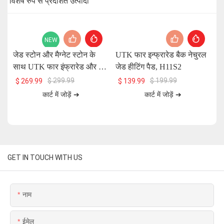
विशेष रुप से प्रदर्शित उत्पादों
NEW
जेड स्टोन और मैग्नेट स्टोन के
UTK फार इन्फ्रारेड बैक नेचुरल
UT
साथ UTK फार इंफ्रारेड और रेड
जेड हीटिंग पैड, H11S2
प
लाइट हीटिंग पैड, 26 x 20 इंच,
$
299.99
$
199.99
$
269.99
$
139.99
H13T4
कार्ट में जोड़ें ➔
कार्ट में जोड़ें ➔
GET IN TOUCH WITH US
नाम
ईमेल