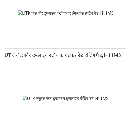
UTK जेड और टूमलाइन स्टोन फार इंफ्रारेड हीटिंग पैड, H11M3