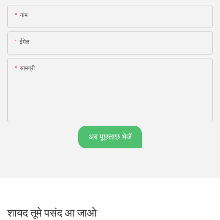
नाम
ईमेल
सामग्री
अब पूछताछ भेजें
शायद तूमे पसंद आ जाओ