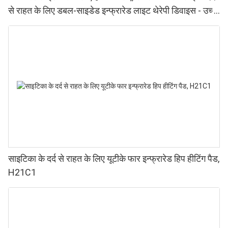
से राहत के लिए डबल-साइडेड इन्फ्रारेड लाइट थेरेपी डिवाइस - उच्च
प्रदर्शन वाले 660 850nm LED, 4 चिप्स इन 1, घर पर रेड लाइट
थेरेपी।
साइटिका के दर्द से राहत के लिए यूटीके फार इन्फ्रारेड हिप हीटिंग पैड,
H21C1