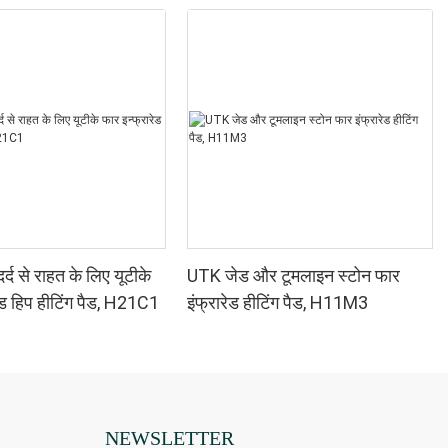
र्द से राहत के लिए यूटीके
UTK जेड और टूमलाइन स्टोन फार
ेड हिप हीटिंग पैड, H21C1
इंफ्रारेड हीटिंग पैड, H11M3
NEWSLETTER