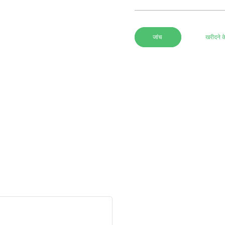
जांच
खरीदने क