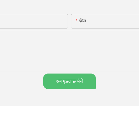
ईमेल
अब पूछताछ भेजें