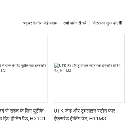
फ्यूचर वेलनेस-पीईएमएफ
सभी खरीदारी करें
क्रिसमस सुपर डील!!!
र्द से राहत के लिए यूटीके
UTK जेड और टूमलाइन स्टोन फार
ेड हिप हीटिंग पैड, H21C1
इंफ्रारेड हीटिंग पैड, H11M3