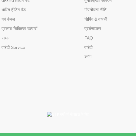
ताररहित हीटिंग पैड
पुनर्विक्रेता आवेदन
भारित हीटिंग पैड
गोपनीयता नीति
गर्म कंबल
शिपिंग & वापसी
प्रकाश चिकित्सा उत्पादों
प्रशंसापत्र
सामान
FAQ
वारंटी Service
वारंटी
ब्लॉग