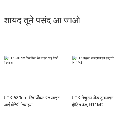
शायद तूमे पसंद आ जाओ
UTK 630nm रिचार्जेबल रेड लाइट
UTK नेचुरल जेड टूमलाइन इ
आई थेरेपी डिवाइस
हीटिंग पैड, H11M2