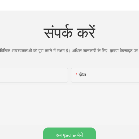
थेरेपी डिवाइस - उच्च प्रदर्शन वाले 660
850nm LED, 4 चिप्स इन 1, घर पर
रेड लाइट थेरेपी।
संपर्क करें
िशिष्ट आवश्यकताओं को पूरा करने में सक्षम हैं। अधिक जानकारी के लिए, कृपया वेबसाइट पर जा
ईमेल
अब पूछताछ भेजें