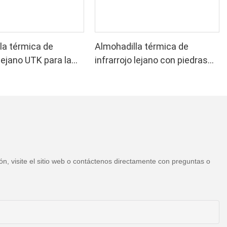
la térmica de
Almohadilla térmica de
 lejano UTK para la
infrarrojo lejano con piedras
a el alivio del dolor
de jade y turmalina UTK,
a, H21C1
H11M3
n, visite el sitio web o contáctenos directamente con preguntas o