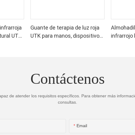
infrarroja
Guante de terapia de luz roja
Almohadil
tural UTK,
UTK para manos, dispositivo
infrarrojo
de terapia de luz infrarroja de
cadera par
doble cara para aliviar el dolor
de ciátic
de dedos y muñecas. LED de
alto rendimiento de 660-850
Contáctenos
nm, 4 chips en 1. Terapia de
luz roja en casa.
paz de atender los requisitos específicos. Para obtener más informació
consultas.
Email