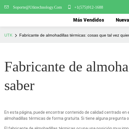
Soporte@Utktechnology.Com
+1(575)912-1688
Más Vendidos
Nueva
UTK
Fabricante de almohadillas térmicas: cosas que tal vez quie
Fabricante de almohad
saber
En esta página, puede encontrar contenido de calidad centrado en e
almohadillas térmicas de forma gratuita. Si tiene alguna pregunta
El fabricante de almohadillas térmicas ocupa una posición muy impo