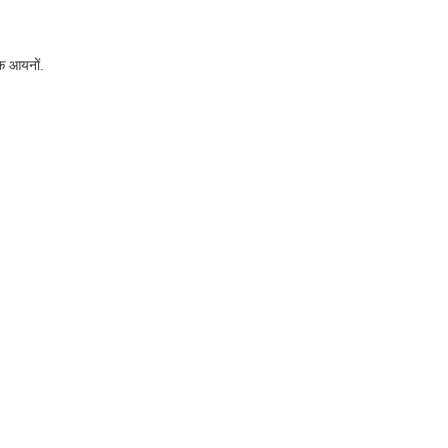
क आयनों.