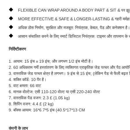
◆
FLEXIBLE CAN WRAP AROUND A BODY PART & SIT & पर झूठ: वापस & पी
◆
MORE EFFECTIVE & SAFE & LONGER-LASTING & गहरी मर्मज्ञ चिकित्सीय गर्
◆
अधिक ठोस निर्माण, सुरक्षित और मजबूत: नियंत्रक, केबल, पैड और कनेक्शन है।
◆
आसान संचालित करने के लिए स्मार्ट डिजिटल नियंत्रक: टाइमर और तापमान के सा
निर्दिष्टीकरण
1. आयाम: 15 इंच x 19 इंच; और लगभग 1/2 इंच मोटी है।
2. 60 अधिकतम गर्मी हस्तांतरण के लिए व्यक्तिगत प्राकृतिक जेड पत्थर और पैठ आयो
3. वास्तविक जेड पत्थर क्षेत्र है लगभग। 9 इंच से 15 इंच; (लेकिन पैड से फैली बढ़त 
4. शक्ति कॉर्ड: 10 पैर है।
5. वाट क्षमता: 66 वाट
6. मानक वोल्टेज: एसी 110-120 वोल्ट या एसी 220-240 वोल्ट
7. वास्तविक पैड वजन: 2.3 £ (1.05 kg)
8. शिपिंग वजन: 4.4 £ (2 kg)
9. बॉक्स आयाम: 16*6.7*5 इंच (40.5*17*13 CM
कंपनी के लाभ