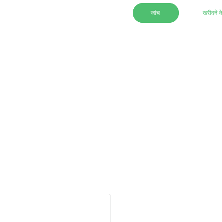
जांच
खरीदने क