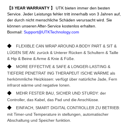
【3 YEAR WARRANTY
】
UTK bieten immer den besten
Service. Jeder Leistungs fehler tritt innerhalb von 3 Jahren auf,
der durch nicht menschliche Schäden verursacht wird. Sie
können unseren After-Service kostenlos erhalten.
Boxmail:
Support@UTKTechnology.com
◆
FLEXIBLE CAN WRAP AROUND A BODY PART & SIT &
LÜGEN SIE AN: zurück & Unterer Rücken & Schultern & Taille
& Hip & Beine & Arme & Knie & Füße.
◆
MORE EFFECTIVE & SAFE & LONGER-LASTING &
TIEFERE PENETRAT ING THERAPEUT ISCHE WÄRME als
herkömmliche Heizkissen: verfügt über natürliche Jade, Fern
infrarot wärme und negative Ionen.
◆
MEHR FESTER BAU, SICHER UND STURDY: der
Controller, das Kabel, das Pad und die Anschlüsse.
◆
EINFACH, SMART DIGITAL CONTROLLER ZU BETRIEB:
mit Timer-und Temperature in stellungen, automatischer
Abschaltung und Speicher funktion.