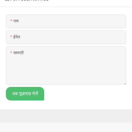
नाम
ईमेल
सामग्री
अब पूछताछ भेजें