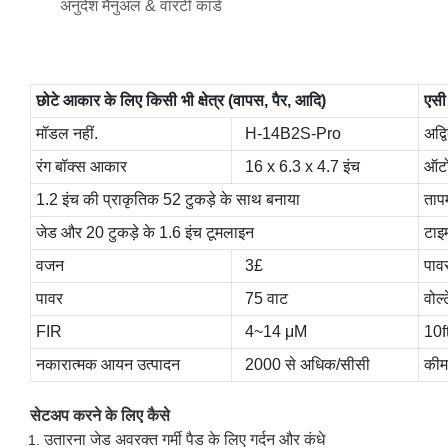
अनुदेश मैनुअल & वारंटी कार्ड
छोटे आकार के लिए किसी भी क्षेत्र (वापस, पैर, आदि)
एसी
मॉडल नहीं.
H-14B2S-Pro
अद्व
रंग बॉक्स आकार
16 x 6.3 x 4.7 इंच
ऑटो 
1.2 इंच की प्राकृतिक 52 टुकड़े के साथ बनाया
तापम
जेड और 20 टुकड़े के 1.6 इंच टूमलाइन
टाइम
वजन
3£
पाव
पावर
75 वाट
वोल्
FIR
4~14 μM
10ft
नकारात्मक आयन उत्पादन
2000 से अधिक/सीसी
की
सेटअप करने के लिए कैसे
उतारना जेड अवरक्त गर्मी पैड के लिए गर्दन और कंधे