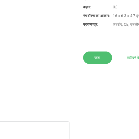
वज़न:
3£
रंग बॉक्स का आकार:
16 x 6.3 x 4.7 इं
प्रमाणपत्र:
एफडीए, CE, एफसी
जांच
खरीदने क