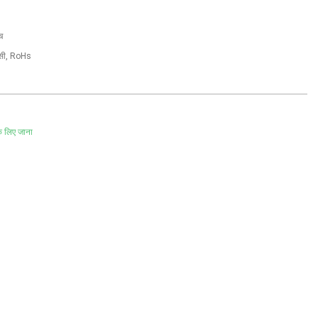
च
सी, RoHs
े लिए जाना