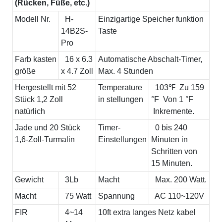
(Rücken, Füße, etc.)
Modell Nr.
H-
Einzigartige Speicher funktion
14B2S-
Taste
Pro
Farb kasten
16 x 6.3
Automatische Abschalt-Timer,
größe
x 4.7 Zoll
Max. 4 Stunden
Hergestellt mit 52
Temperature
103℉ Zu 159
Stück 1,2 Zoll
in stellungen
°F Von 1 °F
natürlich
Inkremente.
Jade und 20 Stück
Timer-
0 bis 240
1,6-Zoll-Turmalin
Einstellungen
Minuten in
Schritten von
15 Minuten.
Gewicht
3Lb
Macht
Max. 200 Watt.
Macht
75 Watt
Spannung
AC 110~120V
FIR
4~14
10ft extra langes Netz kabel