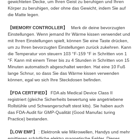
gewichteten Decke, um Ihren Geist zu beruhigen und Ihren
Körper zu beruhigen, oder ohne das Gewicht, indem Sie auf
die Matte legen.
【MEMORY CONTROLLER】
Merk dir deine bevorzugten
Einstellungen. Wenn jemand Ihr Wärme kissen verwendet und
mit Ihren Einstellungen spielt, können Sie eine Taste drücken,
um zu Ihren bevorzugten Einstellungen zurück zukehren. Kann
die Temperatur von steuern 103 °F-159 °F in Schritten von 1
°F. Kann mit einem Timer bis zu 4 Stunden in Schritten von 15
Minuten automatisch abgeschaltet werden. Hat eine 10 Fuß
lange Schnur, so dass Sie das Wärme kissen verwenden
können, egal wo sich Ihre Steckdosen befinden.
【FDA CERTIFIED】
FDA als Medical Device Class II
registriert (gleiche Sicherheits bewertung wie angetriebene
Rollstühle und Schwangerschaft stest kits). Sie haben auch
das FDA-Audit für GMP-Qualität (Good Manufac turing
Practice) bestanden.
【LOW EMF】
: Elektronik wie Mikrowellen, Handys und mehr
emittieren schädliche elektro magnetische Felder. Dieses