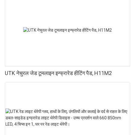
UTK नेचुरल जेड टूमलाइन इन्फ्रारेड हीटिंग पैड, H11M2