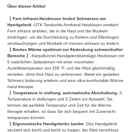
Über diesen Artikel
【
Fern-Infrarot-Heizkissen lindert Schmerzen am
Handgelenk
-UTK Tendonitis Armband-Heizkissen emittiert
Fern infrarot strahlen, die in die Haut und die Muskeln
eindringen, um die Durchblutung zu fördern und Ellenbogen
verstauchungen und Muskels ch merzen wirksam zu lindern.
【
Breites Wärme spektrum zur Abdeckung schmerzhafter
Bereiche
】-Karpaltunnel-Handgelenkbandage-Heizkissen mit
5 natürlichen Jadesteinen mit einer maximalen
Austrittstemperatur von 159 °F, und die Hitze gleichmäßig
verteilen, ohne Ihre Haut zu verbrennen. Bietet ein gezieltes
Schmerz linderung erlebnis und eine ultra-komfortable Wärme
hand therapie.
【
Temperature in stellung, automatische Abschaltung
-3
Temperature in stellungen und 3 Zeiten zur Auswahl, Sie
können die perfekte Temperatur und Zeit für die Wärme
therapie erhalten, so dass Sie sich bequem mit Zuversicht
entspannen können.
【
Ergonomische Handgelenks tandre
-Das Handgelenk
verzieht sich leicht und leicht zu tragen, der Klett verschluss