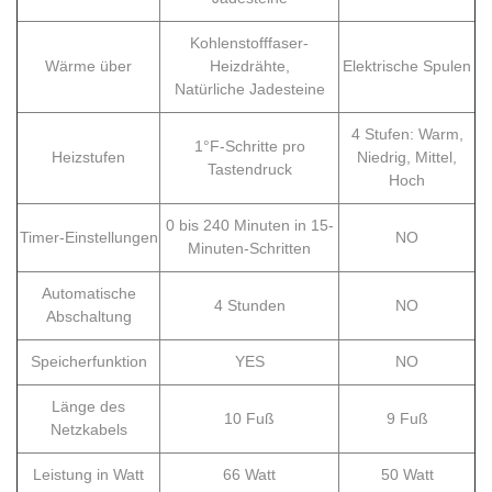
Kohlenstofffaser-
Wärme über
Heizdrähte,
Elektrische Spulen
Natürliche Jadesteine
4 Stufen: Warm,
1°F-Schritte pro
Heizstufen
Niedrig, Mittel,
Tastendruck
Hoch
0 bis 240 Minuten in 15-
Timer-Einstellungen
NO
Minuten-Schritten
Automatische
4 Stunden
NO
Abschaltung
Speicherfunktion
YES
NO
Länge des
10 Fuß
9 Fuß
Netzkabels
Leistung in Watt
66 Watt
50 Watt