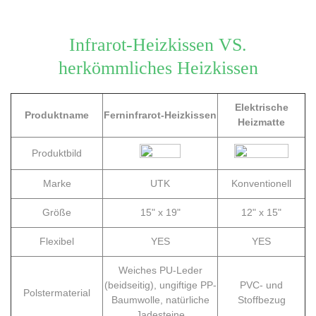
Infrarot-Heizkissen VS.
herkömmliches Heizkissen
Elektrische
Produktname
Ferninfrarot-Heizkissen
Heizmatte
Produktbild
Marke
UTK
Konventionell
Größe
15" x 19"
12" x 15"
Flexibel
YES
YES
Weiches PU-Leder
(beidseitig), ungiftige PP-
PVC- und
Polstermaterial
Baumwolle, natürliche
Stoffbezug
Jadesteine