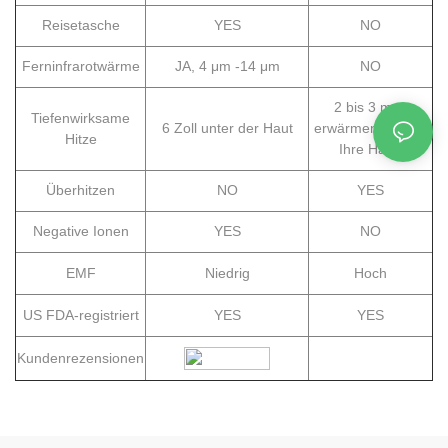
Reisetasche
YES
NO
Ferninfrarotwärme
JA, 4 μm -14 μm
NO
2 bis 3 mm,
Tiefenwirksame
6 Zoll unter der Haut
erwärmen Sie nur
Hitze
Ihre Haut.
Überhitzen
NO
YES
Negative Ionen
YES
NO
EMF
Niedrig
Hoch
US FDA-registriert
YES
YES
Kundenrezensionen