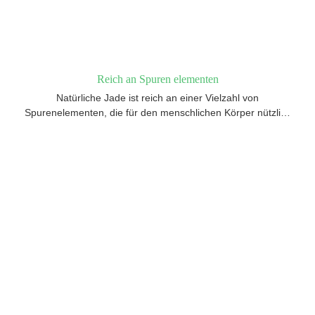
Reich an Spuren elementen
Natürliche Jade ist reich an einer Vielzahl von
Spurenelementen, die für den menschlichen Körper nützlich
sind, wie Kalzium, Eisen, Selen usw., die am
Stoffwechselprozess beteiligt sind und dem Körper zugute
kommen