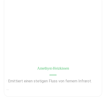
· Verbessert die Blut zirkulation
· Hilft bei der Entgiftung
· Hilft bei der Beseitigung giftiger Metalle
Amethyst-Heizkissen
· Unterstützt Leber und Nieren
· Emittiert einen stetigen Fluss von fernem Infrarot.
· Unterstützt die Sauerstoffversorgung des Blutes.