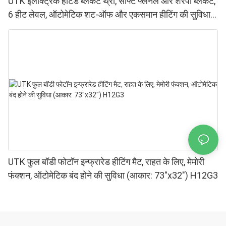
UTK इलेक्ट्रिक हीटेड ब्लैंकेट थ्रो, सॉफ्ट फ्लैनेल और शेरपा ब्लैंकेट,
6 हीट लेवल, ऑटोमेटिक शट-ऑफ और एकसमान हीटिंग की सुविधा
के साथ।
UTK फुल बॉडी फोटॉन इन्फ्रारेड हीटिंग मैट, राहत के लिए, मेमोरी
फंक्शन, ऑटोमेटिक बंद होने की सुविधा (आकार: 73″x32″) H12G3