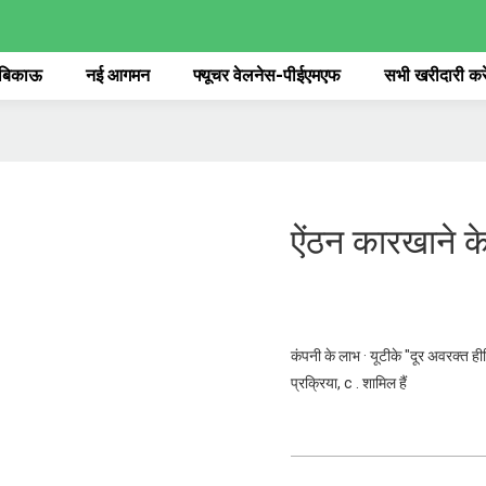
 बिकाऊ
नई आगमन
फ्यूचर वेलनेस-पीईएमएफ
सभी खरीदारी करे
ऐंठन कारखाने क
कंपनी के लाभ · यूटीके "दूर अवरक्त ही
प्रक्रिया, c . शामिल हैं