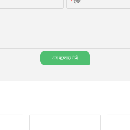
ईमेल
अब पूछताछ भेजें