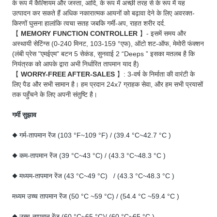
के रूप में कैल्शियम और जस्ता, आदि, के रूप में अच्छी तरह से के रूप में यह
उत्पादन कर सकते हैं अधिक नकारात्मक आयनों को बढ़ावा देने के लिए अवरक्त-
किरणों घुसना हालांकि त्वचा सतह जबकि गर्मी-अप, राहत शरीर दर्द.
【
MEMORY FUNCTION CONTROLLER
】- इसमें समय और
अस्थायी सेटिंग्स (0-240 मिनट, 103-159 °एफ), ऑटो शट-ऑफ, मेमोरी फंक्शन
(लंबी प्रेस "एमईएम" बटन 5 सेकंड, सुनवाई 2 “Deeps ” इसका मतलब है कि
नियंत्रक को आपके द्वारा अभी निर्धारित तापमान याद है)
【
WORRY-FREE AFTER-SALES
】: 3-वर्ष के निर्माता की वारंटी के
लिए पैड और सभी सामान है। हम प्रदान 24x7 ग्राहक सेवा, और हम सभी प्रयासों
तक पहुँचने के लिए अपनी संतुष्टि है।
गर्मी सुझाव
◆ गर्म-तापमान रेंज (103 °F~109 °F) / (39.4 °C~42.7 °C )
◆ कम-तापमान रेंज (39 °C~43 °C) / (43.3 °C~48.3 °C )
◆ मध्यम-तापमान रेंज (43 °C~49 °C) / (43.3 °C~48.3 °C )
मध्यम उच्च तापमान रेंज (50 °C ~59 °C) / (54.4 °C ~59.4 °C )
◆ उच्च-तापमान रेंज (60 °C~65 °C)/ (60 °C~65 °C )