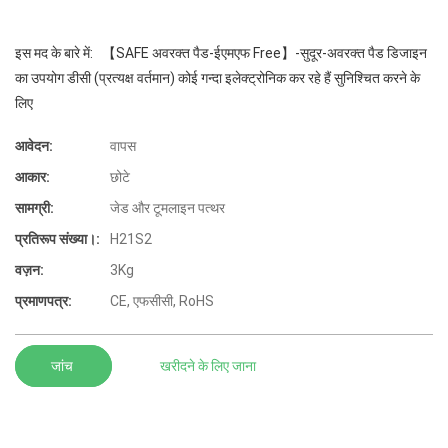
इस मद के बारे में: 【SAFE अवरक्त पैड-ईएमएफ Free】-सुदूर-अवरक्त पैड डिजाइन
का उपयोग डीसी (प्रत्यक्ष वर्तमान) कोई गन्दा इलेक्ट्रोनिक कर रहे हैं सुनिश्चित करने के
लिए
आवेदन:
वापस
आकार:
छोटे
सामग्री:
जेड और टूमलाइन पत्थर
प्रतिरूप संख्या।:
H21S2
वज़न:
3Kg
प्रमाणपत्र:
CE, एफसीसी, RoHS
जांच
खरीदने के लिए जाना