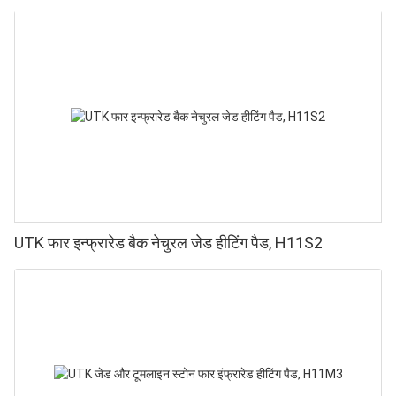
UTK फार इन्फ्रारेड बैक नेचुरल जेड हीटिंग पैड, H11S2