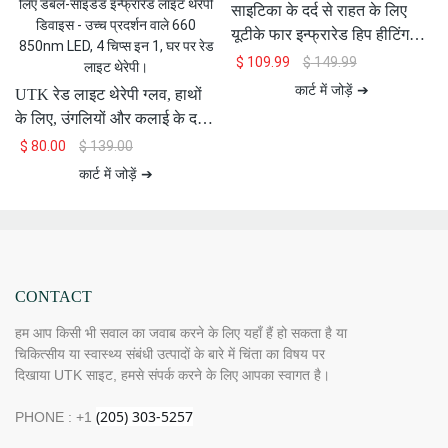
साइटिका के दर्द से राहत के लिए
यूटीके फार इन्फ्रारेड हिप हीटिंग
पैड, H21C1
$
109.99
$
149.99
कार्ट में जोड़ें ➔
UTK रेड लाइट थेरेपी ग्लव, हाथों
के लिए, उंगलियों और कलाई के दर्द
से राहत के लिए डबल-साइडेड
$
80.00
$
139.00
इन्फ्रारेड लाइट थेरेपी डिवाइस -
कार्ट में जोड़ें ➔
उच्च प्रदर्शन वाले 660 850nm
LED, 4 चिप्स इन 1, घर पर रेड
लाइट थेरेपी।
CONTACT
हम आप किसी भी सवाल का जवाब करने के लिए यहाँ हैं हो सकता है या
चिकित्सीय या स्वास्थ्य संबंधी उत्पादों के बारे में चिंता का विषय पर
दिखाया UTK साइट, हमसे संपर्क करने के लिए आपका स्वागत है।
PHONE : +1