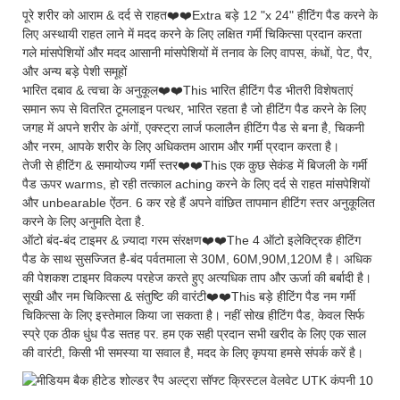
पूरे शरीर को आराम & दर्द से राहत❤️❤️Extra बड़े 12 "x 24" हीटिंग पैड करने के
लिए अस्थायी राहत लाने में मदद करने के लिए लक्षित गर्मी चिकित्सा प्रदान करता
गले मांसपेशियों और मदद आसानी मांसपेशियों में तनाव के लिए वापस, कंधों, पेट, पैर,
और अन्य बड़े पेशी समूहों
भारित दबाव & त्वचा के अनुकूल❤️❤️This भारित हीटिंग पैड भीतरी विशेषताएं
समान रूप से वितरित टूमलाइन पत्थर, भारित रहता है जो हीटिंग पैड करने के लिए
जगह में अपने शरीर के अंगों, एक्स्ट्रा लार्ज फलालैन हीटिंग पैड से बना है, चिकनी
और नरम, आपके शरीर के लिए अधिकतम आराम और गर्मी प्रदान करता है।
तेजी से हीटिंग & समायोज्य गर्मी स्तर❤️❤️This एक कुछ सेकंड में बिजली के गर्मी
पैड ऊपर warms, हो रही तत्काल aching करने के लिए दर्द से राहत मांसपेशियों
और unbearable ऐंठन. 6 कर रहे हैं अपने वांछित तापमान हीटिंग स्तर अनुकूलित
करने के लिए अनुमति देता है.
ऑटो बंद-बंद टाइमर & ज़्यादा गरम संरक्षण❤️❤️The 4 ऑटो इलेक्ट्रिक हीटिंग
पैड के साथ सुसज्जित है-बंद पर्वतमाला से 30M, 60M,90M,120M है। अधिक
की पेशकश टाइमर विकल्प परहेज करते हुए अत्यधिक ताप और ऊर्जा की बर्बादी है।
सूखी और नम चिकित्सा & संतुष्टि की वारंटी❤️❤️This बड़े हीटिंग पैड नम गर्मी
चिकित्सा के लिए इस्तेमाल किया जा सकता है। नहीं सोख हीटिंग पैड, केवल सिर्फ
स्प्रे एक ठीक धुंध पैड सतह पर. हम एक सही प्रदान सभी खरीद के लिए एक साल
की वारंटी, किसी भी समस्या या सवाल है, मदद के लिए कृपया हमसे संपर्क करें है।