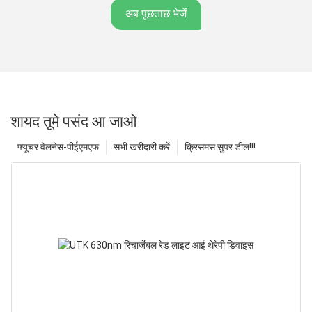
अब पूछताछ भेजें
शायद तूमे पसंद आ जाओ
फ्यूचर वेलनेस-पीईएमएफ
सभी खरीदारी करें
क्रिसमस सुपर डील!!!