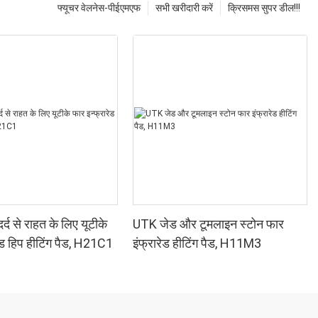
फ्यूचर वेलनेस-पीईएमएफ
सभी खरीदारी करें
क्रिसमस सुपर डील!!!
र्द से राहत के लिए यूटीके
UTK जेड और टूमलाइन स्टोन फार
ेड हिप हीटिंग पैड, H21C1
इंफ्रारेड हीटिंग पैड, H11M3