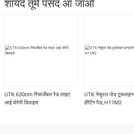
शायद तूमे पसंद आ जाओ
UTK 630nm रिचार्जेबल रेड लाइट
UTK नेचुरल जेड टूमलाइन इ
आई थेरेपी डिवाइस
हीटिंग पैड, H11M2