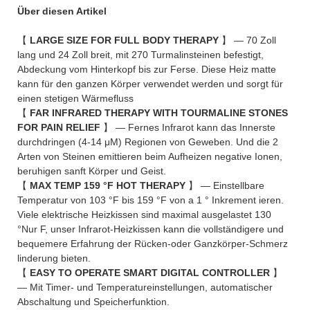
Über diesen Artikel
【
LARGE SIZE FOR FULL BODY THERAPY
】 — 70 Zoll
lang und 24 Zoll breit, mit 270 Turmalinsteinen befestigt,
Abdeckung vom Hinterkopf bis zur Ferse. Diese Heiz matte
kann für den ganzen Körper verwendet werden und sorgt für
einen stetigen Wärmefluss
【
FAR INFRARED THERAPY WITH TOURMALINE STONES
FOR PAIN RELIEF
】 — Fernes Infrarot kann das Innerste
durchdringen (4-14 μM) Regionen von Geweben. Und die 2
Arten von Steinen emittieren beim Aufheizen negative Ionen,
beruhigen sanft Körper und Geist.
【
MAX TEMP 159 °F HOT THERAPY
】 — Einstellbare
Temperatur von 103 °F bis 159 °F von a 1 ° Inkrement ieren.
Viele elektrische Heizkissen sind maximal ausgelastet 130
°Nur F, unser Infrarot-Heizkissen kann die vollständigere und
bequemere Erfahrung der Rücken-oder Ganzkörper-Schmerz
linderung bieten.
【
EASY TO OPERATE SMART DIGITAL CONTROLLER
】
— Mit Timer- und Temperatureinstellungen, automatischer
Abschaltung und Speicherfunktion.