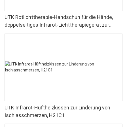
UTK Rotlichttherapie-Handschuh für die Hände,
doppelseitiges Infrarot-Lichttherapiegerät zur
Linderung von Finger- und Handgelenkschmerzen –
Hochleistungs-LEDs (660–850 nm), 4 Chips in 1,
Rotlichttherapie für Zuhause
UTK Infrarot-Hüftheizkissen zur Linderung von
Ischiasschmerzen, H21C1