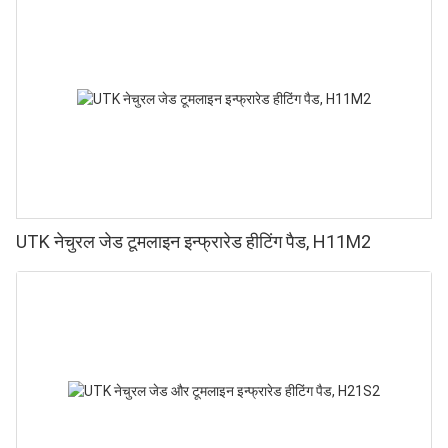
UTK नेचुरल जेड टूमलाइन इन्फ्रारेड हीटिंग पैड, H11M2