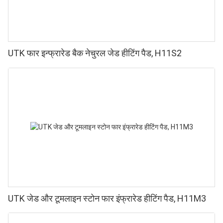
UTK फार इन्फ्रारेड बैक नेचुरल जेड हीटिंग पैड, H11S2
UTK जेड और टूमलाइन स्टोन फार इंफ्रारेड हीटिंग पैड, H11M3