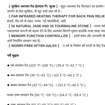
【
सुरक्षित अवरक्त पैड-ईएमएफ नि: शुल्क
】-सुदूर-अवरक्त पैड डिजाइन का उपयोग डीसी 
उपयोग के लिए सुरक्षित, भी सूट सभी उम्र की है।
【
FAR INFRARED HEATING THERAPY FOR BACK PAIN RELI
क्षेत्रों, पीठ दर्द से राहत, तनाव, गले मांसपेशियों, आदि
【
52 NATURAL JADE AND 30 TOURMALINE STONE
】-पत्थर शामि
नकारात्मक आयनों को बढ़ावा देने के लिए अवरक्त-किरणों घुसना हालांकि त्वचा सतह जबक
【
MEMORY FUNCTION CONTROLLER
】- इसमें समय और अस्थायी सेट
अभी निर्धारित तापमान याद है)
【
WORRY-FREE AFTER-SALES
】: 3-वर्ष के निर्माता की वारंटी के लिए
गर्मी सुझाव
◆ गर्म-तापमान रेंज (103 °F~109 °F) / (39.4 °C~42.7 °C )
◆ कम-तापमान रेंज (39 °C~43 °C) / (43.3 °C~48.3 °C )
◆ मध्यम-तापमान रेंज (43 °C~49 °C) / (43.3 °C~48.3 °C )
मध्यम उच्च तापमान रेंज (50 °C ~59 °C) / (54.4 °C ~59.4 °C )
◆ उच्च-तापमान रेंज (60 °C~65 °C)/ (60 °C~65 °C )