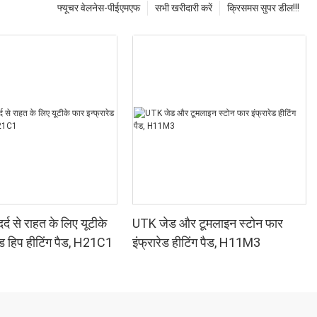
फ्यूचर वेलनेस-पीईएमएफ
सभी खरीदारी करें
क्रिसमस सुपर डील!!!
र्द से राहत के लिए यूटीके
UTK जेड और टूमलाइन स्टोन फार
ेड हिप हीटिंग पैड, H21C1
इंफ्रारेड हीटिंग पैड, H11M3