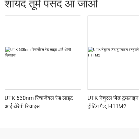
शायद तूमे पसंद आ जाओ
UTK 630nm रिचार्जेबल रेड लाइट
UTK नेचुरल जेड टूमलाइन इ
आई थेरेपी डिवाइस
हीटिंग पैड, H11M2