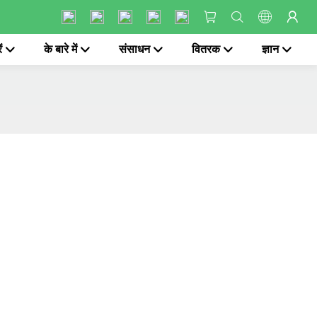
ं
के बारे में
संसाधन
वितरक
ज्ञान