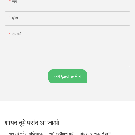
नाम
ईमेल
सामग्री
अब पूछताछ भेजें
शायद तूमे पसंद आ जाओ
फ्यूचर वेलनेस-पीईएमएफ
सभी खरीदारी करें
क्रिसमस सुपर डील!!!