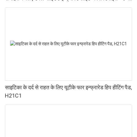
प्रदर्शन वाले 660 850nm LED, 4 चिप्स इन 1, घर पर रेड लाइट
थेरेपी।
साइटिका के दर्द से राहत के लिए यूटीके फार इन्फ्रारेड हिप हीटिंग पैड,
H21C1