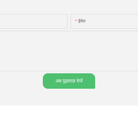
ईमेल
अब पूछताछ भेजें