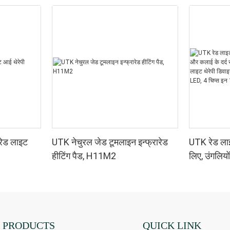
रेड लाइट
UTK नेचुरल जेड टूमलाइन इन्फ्रारेड
UTK रेड लाइट
हीटिंग पैड, H11M2
लिए, उंगलियो
के लिए डबल-
थेरेपी डिवाइ
850nm LED,
रेड लाइट थेर
PRODUCTS
QUICK LINK