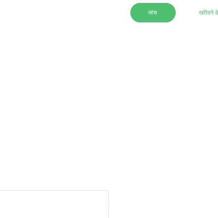
जांच
खरीदने क