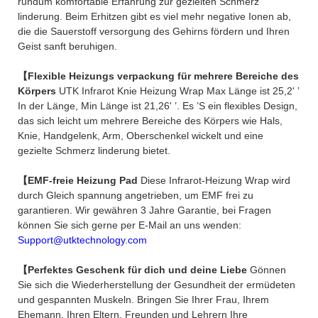
rundum komfortable Erfahrung zur gezielten Schmerz
linderung. Beim Erhitzen gibt es viel mehr negative Ionen ab,
die die Sauerstoff versorgung des Gehirns fördern und Ihren
Geist sanft beruhigen.
【Flexible Heizungs verpackung für mehrere Bereiche des
Körpers
UTK Infrarot Knie Heizung Wrap Max Länge ist 25,2' ’
In der Länge, Min Länge ist 21,26' ’. Es ’S ein flexibles Design,
das sich leicht um mehrere Bereiche des Körpers wie Hals,
Knie, Handgelenk, Arm, Oberschenkel wickelt und eine
gezielte Schmerz linderung bietet.
【EMF-freie Heizung Pad
Diese Infrarot-Heizung Wrap wird
durch Gleich spannung angetrieben, um EMF frei zu
garantieren. Wir gewähren 3 Jahre Garantie, bei Fragen
können Sie sich gerne per E-Mail an uns wenden:
Support@utktechnology.com
【Perfektes Geschenk für dich und deine Liebe
Gönnen
Sie sich die Wiederherstellung der Gesundheit der ermüdeten
und gespannten Muskeln. Bringen Sie Ihrer Frau, Ihrem
Ehemann, Ihren Eltern, Freunden und Lehrern Ihre