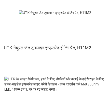
UTK नेचुरल जेड टूमलाइन इन्फ्रारेड हीटिंग पैड, H11M2