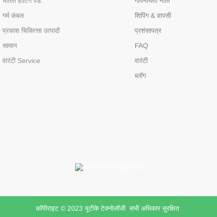
भारित हीटिंग पैड
गोपनीयता नीति
गर्म कंबल
शिपिंग & वापसी
प्रकाश चिकित्सा उत्पादों
प्रशंसापत्र
सामान
FAQ
वारंटी Service
वारंटी
ब्लॉग
कॉपीराइट © 2023 यूटीके टेक्नोलॉजी सभी अधिकार सुरक्षित