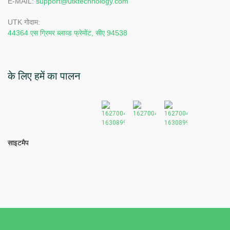
E-MAIL:
support@utktechnology.com
UTK गोदाम:
44364 एस ग्रिमर ब्लाव्ड फ्रेमोंट, सीए 94538
के लिए हमें का पालन
साइटमैप