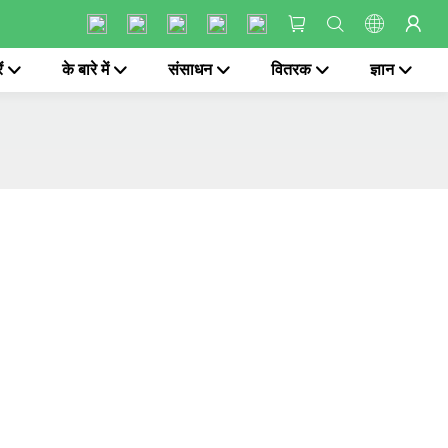
ं
के बारे में
संसाधन
वितरक
ज्ञान