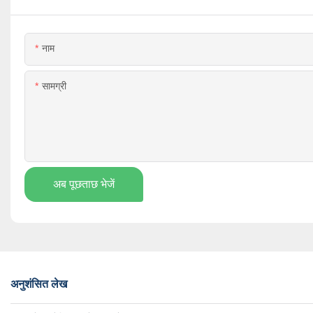
नाम
सामग्री
अब पूछताछ भेजें
अनुशंसित लेख