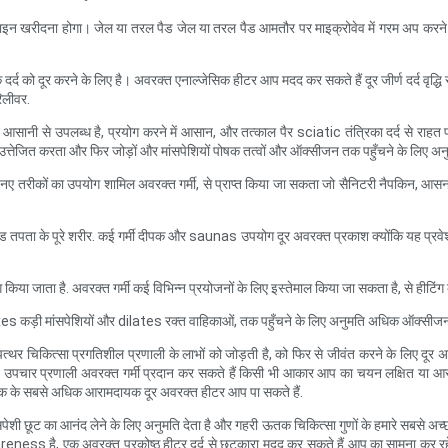
लाइन खरीदना होगा। जेल या तरल पैड जेल या तरल पैड आमतौर पर माइक्रोवेव में गरम अप करने क
े दर्द को दूर करने के लिए है। अवरक्त एनाल्जेसिक हीटर आप मदद कर सकते हैं दूर जीर्ण दर्द व
रिलीवर.
ताप आसानी से उपलब्ध है, प्रयोग करने में आसान, और तत्काल पैर sciatic तंत्रिका दर्द से राहत 
 उत्तेजित करता और फिर जोड़ों और मांसपेशियों पोषक तत्वों और ऑक्सीजन तक पहुँचने के लिए अनु
. नए तरीकों का उपयोग शामिल अवरक्त गर्मी, से प्राप्त किया जा सकता जो सैनिटरी नैपकिन, आस
पैड तपता के पूरे शरीर. कई गर्मी दीपक और saunas उपयोग दूर अवरक्त प्रकाश क्योंकि यह प्रवेश ग
िया जाता है. अवरक्त गर्मी कई विभिन्न प्रयोजनों के लिए इस्तेमाल किया जा सकता है, से हीटिंग क
axes कड़ी मांसपेशियों और dilates रक्त वाहिकाओं, तक पहुँचने के लिए अनुमति अधिक ऑक्सी
त्थर चिकित्सा प्रगतिशील प्रणाली के लाभों को जोड़ती है, को फिर से जीवंत करने के लिए दूर 
इन उपचार प्रणाली अवरक्त गर्मी प्रदान कर सकते हैं किसी भी आकार आप का चयन लक्षित या आर
क के सबसे अधिक आरामदायक दूर अवरक्त हीटर आप पा सकते हैं.
ेशी छूट का आनंद लेने के लिए अनुमति देता है और गहरी ऊतक चिकित्सा गुणों के हमारे सबसे अच्छ
ा soreness है, एक अवरक्त प्रकोष्ठ हीटर दर्द से छुटकारा मदद कर सकते हैं आप का सामना कर रहे ह