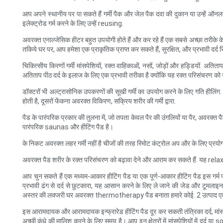
आप अपने स्थानीय पर पा सकते हैं गर्मी पैक और जेल पैक दवा की दुकान या उन्हें ऑन
इलेक्ट्रोड गर्म करने के लिए उन्हें reusing.
अवरक्त एनाल्जेसिक हीटर बहुत उपयोगी होते हैं और कर रहे हैं एक सबसे अच्छा तरीके क
तकिये घर पर, आप हमेशा एक प्राकृतिक प्राप्त कर सकते हैं, सुरक्षित, और प्रभावी दर्द 
चिकित्सीय किरणों गर्मी मांसपेशियों, रक्त वाहिकाओं, नसों, जोड़ों और हड्डियों. अति
अतिताप पीठ दर्द के इलाज के लिए एक प्रभावी तरीका है क्योंकि यह रक्त परिसंचरण को
डॉक्टरों भी अल्ट्रासोनिक उपकरणों की सूखी गर्मी का उपयोग करने के लिए गति हीलिंग
होती है, दूसरों फेंकना अवरक्त विकिरण, सक्रिय शरीर की गर्मी द्वारा.
पैड के पारंपरिक प्रकार की तुलना में, जो तपता केवल पैर की उंगलियों या पैर, अवरक्त 
पारंपरिक saunas और हीटिंग पैड है।
के निकट अवरक्त लहर गर्मी नहीं है चीजों की तरह रिमोट कंट्रोल अप और के लिए प्रयोग क
अवरक्त पैड शरीर के रक्त परिसंचरण को बढ़ावा देने और आराम कर सकते हैं. यह rel
आप चुन सकते हैं एक मध्यम-आकार हीटिंग पैड या एक पूर्ण-आकार हीटिंग पैड इस गर्म प
प्रभावी ढंग से दर्द से छुटकारा, यह आसान करने के लिए ले जाने की जेड और टूमला
अस्तर की लक्जरी घर अवरक्त thermotherapy पैड बनाता हमारे कोई. 2 उत्पाद ए
इस आरामदायक और आरामदायक इन्फ्रारेड हीटिंग पैड दूर कर सकती तंत्रिका दर्द, मांसप
अच्छी कंधे की मालिश करने के लिए समय है। आप इन क्षेत्रों में मांसपेशियों में दर्द य