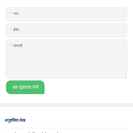
नाम
ईमेल
सामग्री
अब पूछताछ भेजें
अनुशंसित लेख