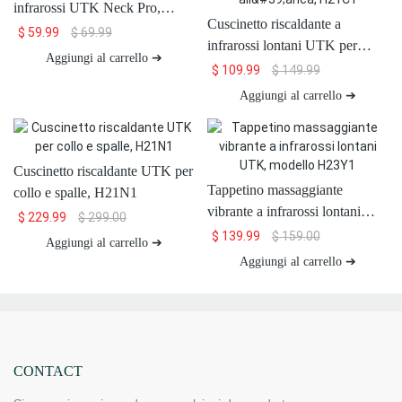
infrarossi UTK Neck Pro,
Cuscinetto riscaldante a
H41N3
$
59.99
$
69.99
infrarossi lontani UTK per
Aggiungi al carrello ➔
alleviare il dolore sciatico
$
109.99
$
149.99
all'anca, H21C1
Aggiungi al carrello ➔
Cuscinetto riscaldante UTK per
Tappetino massaggiante
collo e spalle, H21N1
vibrante a infrarossi lontani
$
229.99
$
299.00
UTK, modello H23Y1
$
139.99
$
159.00
Aggiungi al carrello ➔
Aggiungi al carrello ➔
CONTACT