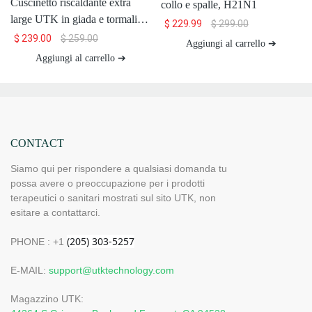
Cuscinetto riscaldante extra
collo e spalle, H21N1
large UTK in giada e tormalina
$
229.99
$
299.00
per collo e spalle, H21N2-L
$
239.00
$
259.00
Aggiungi al carrello ➔
Aggiungi al carrello ➔
CONTACT
Siamo qui per rispondere a qualsiasi domanda tu
possa avere o preoccupazione per i prodotti
terapeutici o sanitari mostrati sul sito UTK, non
esitare a contattarci.
PHONE : +1
E-MAIL:
support@utktechnology.com
Magazzino UTK: