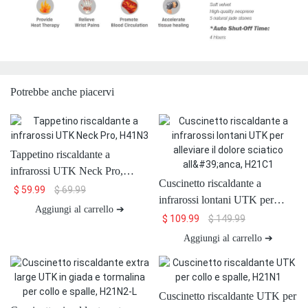
Potrebbe anche piacervi
Tappetino riscaldante a
infrarossi UTK Neck Pro,
Cuscinetto riscaldante a
H41N3
$
59.99
$
69.99
infrarossi lontani UTK per
Aggiungi al carrello ➔
alleviare il dolore sciatico
$
109.99
$
149.99
all'anca, H21C1
Aggiungi al carrello ➔
Cuscinetto riscaldante UTK per