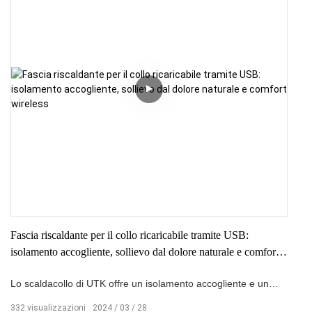
la schiena UTK è la scelta ideale per riaccendere il comfort
accogliente.
Fascia riscaldante per il collo ricaricabile tramite USB:
isolamento accogliente, sollievo dal dolore naturale e comfort
wireless
Lo scaldacollo di UTK offre un isolamento accogliente e un
sollievo naturale dal dolore con tre modalità per un comfort
332
visualizzazioni
2024
03
28