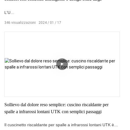
L'U
TK
346
visualizzazioni
2024
01
17
La cintura riscaldante in vita a infrarossi lontani Plus è una
cintura riscaldante intelligente estesa da 55 pollici con un
controller intelligente che consente la regolazione della
temperatura da 103°Da F a 159°F. È dotato di una funzione di
spegnimento automatico di 4 ore e utilizza la terapia di
riscaldamento a infrarossi lontani, rendendolo adatto a
persone di tutte le dimensioni.
Sollievo dal dolore reso semplice: cuscino riscaldante per
spalle a infrarossi lontani UTK con semplici passaggi
Il cuscinetto riscaldante per spalle a infrarossi lontani UTK è