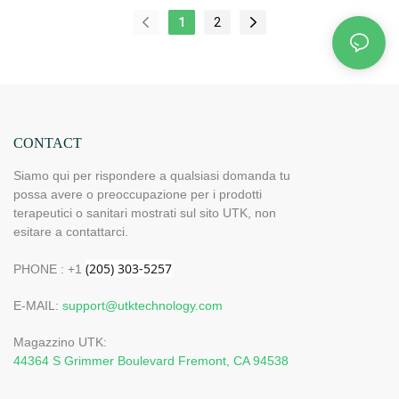
alleviando efficacemente il dolore muscolare. Dotato di 98
1
2
pietre di tormalina, genera più ioni negativi e raggi infrarossi
lontani durante il riscaldamento, migliorando significativamente
gli effetti terapeutici. Le sue grandi dimensioni sono progettate
per trattare l'intera schiena e possono essere applicate anche
su stomaco, fianchi, zona lombare, gambe e braccia. Il
controller è dotato di una funzione di memoria, che consente
la personalizzazione delle impostazioni della temperatura e del
CONTACT
timer, offrendo agli utenti un'esperienza di trattamento
personalizzata e confortevole.
Siamo qui per rispondere a qualsiasi domanda tu
possa avere o preoccupazione per i prodotti
terapeutici o sanitari mostrati sul sito UTK, non
esitare a contattarci.
PHONE : +1
E-MAIL:
support@utktechnology.com
Magazzino UTK:
44364 S Grimmer Boulevard Fremont, CA 94538