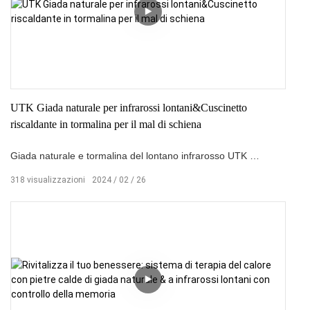
UTK Giada naturale per infrarossi lontani&Cuscinetto
riscaldante in tormalina per il mal di schiena
Giada naturale e tormalina del lontano infrarosso UTK
Rilievo riscaldante
318
visualizzazioni
2024
02
26
è un involucro perfettamente morbido e flessibile attorno a una
parte del corpo per alleviare la tensione muscolare dove le
persone la sperimentano —Schiena & Parte bassa della
schiena & Spalle & Vita & Anca & Gambe & Braccia &
Ginocchio & I piedi. Inoltre, puoi sederti su di esso o sdraiarti
su di esso.