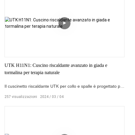
disagio dovuto alle attività quotidiane, il cuscino riscaldante per
la schiena UTK è la scelta ideale per riaccendere il comfort
accogliente.
UTK H11N1: Cuscino riscaldante avanzato in giada e
tormalina per terapia naturale
Il cuscinetto riscaldante UTK per collo e spalle è progettato per
alleviare il disagio in queste aree. Utilizzando una tecnologia di
257
visualizzazioni
2024
03
04
riscaldamento avanzata, fornisce una cura calda unica al collo
e alle spalle, aiutando ad alleviare la tensione muscolare e il
dolore. Che si tratti di una giornata di lavoro stressante in
ufficio o di sforzi quotidiani per collo e spalle, il cuscino
riscaldante UTK ti offre calore e cura tranquilli.