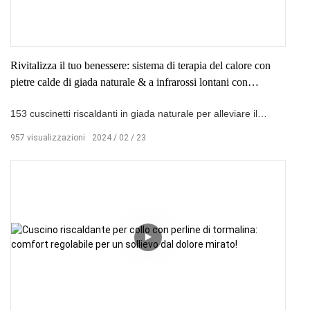
Rivitalizza il tuo benessere: sistema di terapia del calore con
pietre calde di giada naturale & a infrarossi lontani con
controllo della memoria
153 cuscinetti riscaldanti in giada naturale per alleviare il
dolore, copertura espansa di pietre preziose per una terapia
957
visualizzazioni
2024
02
23
più efficace.
S
controller mart per una facile regolazione funzione di memoria
per una comoda borsa da viaggio personalizzata inclusa per il
sollievo in movimento.