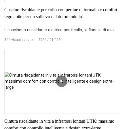
Cuscino riscaldante per collo con perline di tormalina: comfort
regolabile per un sollievo dal dolore mirato!
Il cuscinetto riscaldante elettrico per il collo, la flanella di alta
qualità, è caratterizzato da un materiale morbido e delicato
344
visualizzazioni
2024
01
19
sulla pelle
Perle di tormalina
per terapia ionica e fibra di carbonio integrata per un effetto a
infrarossi lontani. È progettato per alleviare il dolore in modo
mirato, consentendo agli utenti di impostare la temperatura su
Media o Alta. Il materiale morbido consente un contatto
confortevole con la pelle.
Cintura riscaldante in vita a infrarossi lontani UTK: massimo
comfort con controllo intelligente e design extra-large