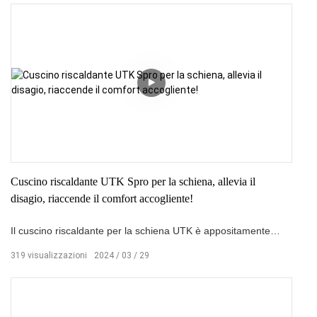
sicura per comfort e prestazioni ottimali. Che tu sia nuovo al
tuo termoforo o che tu abbia semplicemente bisogno di un
ripasso, abbiamo la soluzione per te. Lasciate
che’cominciamo!
Cuscino riscaldante UTK Spro per la schiena, allevia il
disagio, riaccende il comfort accogliente!
Il cuscino riscaldante per la schiena UTK è appositamente
progettato per alleviare il disagio alla schiena. Utilizzando una
319
visualizzazioni
2024
03
29
tecnologia di riscaldamento avanzata, fornisce calore e
comfort alla schiena, aiutando ad alleviare il dolore e la
tensione. Che si tratti di una seduta prolungata in ufficio o del
disagio dovuto alle attività quotidiane, il cuscino riscaldante per