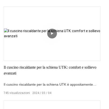
personalizzato. Il suo design wireless offre libertà di
movimento, rendendolo ideale per ricevere calore e sollievo
ovunque.
Il cuscino riscaldante per la schiena UTK: comfort e sollievo
avanzati
Il cuscino riscaldante per la schiena UTK è appositamente
progettato per alleviare il disagio alla schiena. Utilizzando una
745
visualizzazioni
2024
03
04
tecnologia di riscaldamento avanzata, fornisce calore e
comfort alla schiena, aiutando ad alleviare il dolore e la
tensione. Che si tratti di una seduta prolungata in ufficio o del