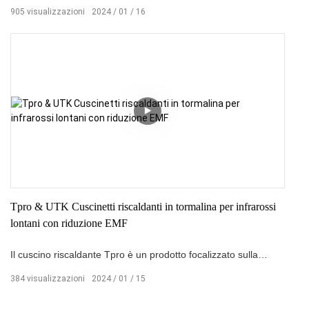
una soluzione versatile progettata per alleviare efficacemente
905
visualizzazioni
2024
01
16
il dolore alla spalla. Con impostazioni di temperatura regolabili,
funzione di spegnimento automatico,
questo termoforo offre comfort e praticità agli utenti che
avvertono fastidio alle spalle.
Tpro & UTK Cuscinetti riscaldanti in tormalina per infrarossi
lontani con riduzione EMF
Il cuscino riscaldante Tpro è un prodotto focalizzato sulla
salute e sulla riduzione delle radiazioni elettromagnetiche.
384
visualizzazioni
2024
01
15
Utilizzando la tecnologia a infrarossi lontani della fibra di
carbonio, penetra in profondità negli strati dei tessuti,