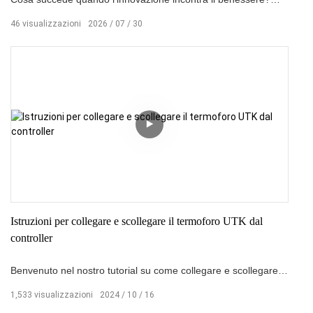
Scopri come la tecnologia PEMF di UTK eroga potenti campi
46
visualizzazioni
2026
07
30
elettromagnetici pulsati, progettati per favorire il recupero, il
rilassamento e la vitalità quotidiana. Sperimenta la nuova
generazione di tecnologie per il benessere, supportata da
ingegneria, ricerca ed esperienze reali degli utenti.
Istruzioni per collegare e scollegare il termoforo UTK dal
controller
Benvenuto nel nostro tutorial su come collegare e scollegare il
tuo termoforo UTK dal controller! In questo video ti guideremo
1,533
visualizzazioni
2024
10
16
attraverso i semplici passaggi per garantire una connessione