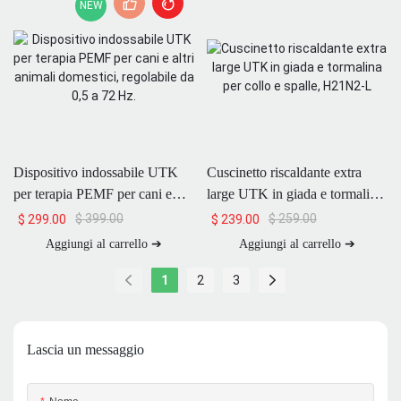
NEW
Dispositivo indossabile UTK
Cuscinetto riscaldante extra
per terapia PEMF per cani e
large UTK in giada e tormalina
altri animali domestici,
per collo e spalle, H21N2-L
$
399.00
$
259.00
$
299.00
$
239.00
regolabile da 0,5 a 72 Hz.
Aggiungi al carrello ➔
Aggiungi al carrello ➔
1
2
3
Lascia un messaggio