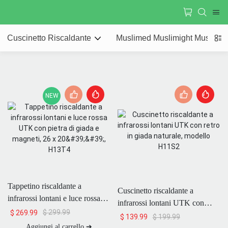
Cuscinetto Riscaldante
Muslimed Muslimight Muslimh
NEW
Tappetino riscaldante a
Cuscinetto riscaldante a
infrarossi lontani e luce rossa
infrarossi lontani UTK con
UTK con pietra di giada e
$
299.99
$
269.99
retro in giada naturale, modello
$
199.99
$
139.99
magneti, 26 x 20'', H13T4
H11S2
Aggiungi al carrello ➔