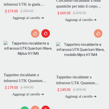
Cuscinetto riscaldante a onde
infrarossi UTK in giada
quantiche per tutto il corpo
naturale e tormalina, modello
$
309.00
$
219.00
UTK, modello H11L2
$
699.00
$
609.00
H21S2
Aggiungi al carrello ➔
Aggiungi al carrello ➔
Tappetino riscaldante a
Tappetino riscaldante a
infrarossi UTK Quantum
infrarossi UTK Quantum
Wave, Mplus H11M5
$
499.00
$
279.00
Wave, modello Mpro H11M4
$
399.00
$
249.00
Aggiungi al carrello ➔
Aggiungi al carrello ➔