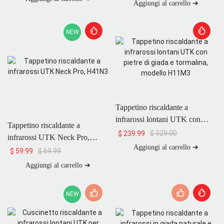
Aggiungi al carrello ➔
NEW
Tappetino riscaldante a
infrarossi lontani UTK con
Tappetino riscaldante a
pietre di giada e tormalina,
$
329.00
$
239.99
infrarossi UTK Neck Pro,
modello H11M3
Aggiungi al carrello ➔
H41N3
$
69.99
$
59.99
Aggiungi al carrello ➔
NEW