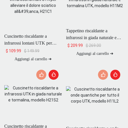
Tappetino riscaldante a
Cuscinetto riscaldante a
infrarossi in giada naturale e
infrarossi lontani UTK per
tormalina UTK, modello
$
269.00
$
209.99
alleviare il dolore sciatico
$
149.99
$
109.99
H11M2
Aggiungi al carrello ➔
all'anca, H21C1
Aggiungi al carrello ➔
Cuscinetto riscaldante a