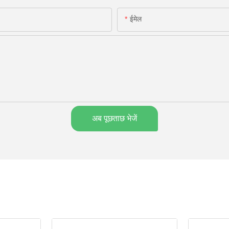
ईमेल
अब पूछताछ भेजें