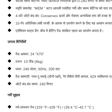
◆
सटीक समय सेटिंग्स: स्मार्ट डिजिटल नियंत्रक द्वारा 0-240 मिनट से समय सेटिंग
◆
स्मृति समारोह: “MEM ” बटन आपकी पसंदीदा गर्मी और समय सेटिंग्स को याद र
◆
4-घंटे ऑटो बंद-बंद: Conserves ऊर्जा और रोकता अत्यधिक ताप की वजह से
◆
10-पैर अतिरिक्त-लंबी रस्सी: के आराम से उपयोग करने के लिए यह आसान बनाता अ
◆
प्रीमियम यात्रा बैग: बीच में हीटिंग पैड संरक्षित रहता का उपयोग करता है।
उत्पाद विनिर्देशों
◆
पैड आकार: 24 "X70"
◆
वजन: 13 पौंड (6kg)
◆
पावर: 240 वोल्ट, 60Hz, 200 वाट
◆
पैड सामग्री: नरम पु चमड़े (दोनों पक्षों), गैर विषैले पीपी कपास, 429 व्यक्तिगत 
◆
ऑटो बंद-बंद समय: 240 मिनट
गर्मी सुझाव
◆
गर्म-तापमान रेंज (103 °F~109 °F) / (39.4 °C~42.7 °C )