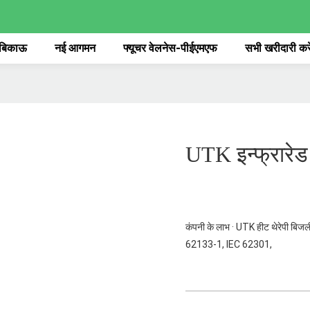
 बिकाऊ
नई आगमन
फ्यूचर वेलनेस-पीईएमएफ
सभी खरीदारी करे
UTK इन्फ्रारेड
कंपनी के लाभ · UTK हीट थेरेपी बिज
62133-1, IEC 62301,