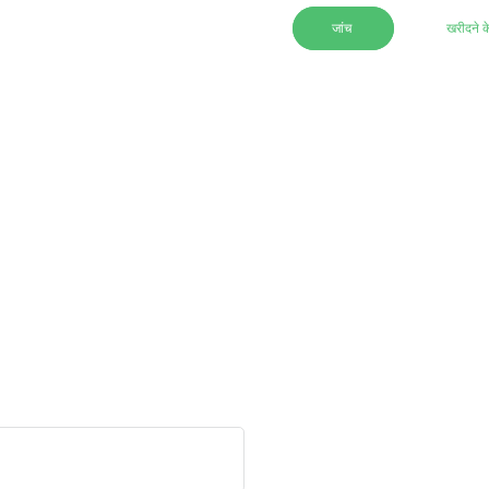
जांच
खरीदने क