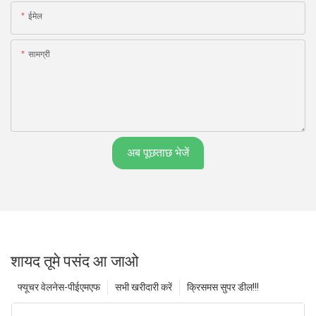
ईमेल
सामग्री
अब पूछताछ भेजें
शायद तूमे पसंद आ जाओ
फ्यूचर वेलनेस-पीईएमएफ
सभी खरीदारी करें
क्रिसमस सुपर डील!!!