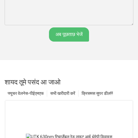
अब पूछताछ भेजें
शायद तूमे पसंद आ जाओ
फ्यूचर वेलनेस-पीईएमएफ
सभी खरीदारी करें
क्रिसमस सुपर डील!!!