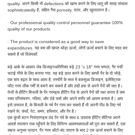
quality. अपने किसी भी defections को खत्म करने के लिए धातु की सतह संभाला
sophisticatedly है, सहित गैस porosity, दरार, और खुरदरापन है।
· Our professional quality control personnel guarantee 100%
quality of our products.
· The product is considered as a good way to save
expenditures. यह बस की खपत थोड़ा ऊर्जा, लोगों ऊर्जा बचाने के लिए मदद कर
सकते हैं जो विधेयकों.
बड़े आर्क के आकार जेब डिजाइनअतिरिक्त बड़े 23 "x 18" गरम चप्पल, गैर पर्ची
चटाई नीचे के लिए बनाया गया, यह बड़े डाल करने के लिए काफी पैर के दो जोड़े,
एक चाप बढ़त के साथ आता है, तस्वीरें के मध्य में बकसुआ डिजाइन, इलेक्ट्रिक
फीट गरम लीक गर्मी से बचने कर सकते हैं और ठंडी हवा से अपने पैरों की रक्षा है।
तेजी से हीटिंग बिजली के पैर गरमइस हीटिंग पैड से अपने पैरों की रक्षा करता है कम
रक्त परिसंचरण, गठिया, और ठंडे फर्श और अपने शरीर को आराम बनाता है। आप
इसे ज़रूरत है, के बिजली के गर्म पैर गरम कर सकते हैं भी अपनी पीठ के लिए गर्म
रखने के, कंधों, पेट, कमर, हथियार, और पैर है।
एक कुंजी बटन नियंत्रणइस ठंड पैर गर्म के साथ 6 उपवास हीटिंग सेटिंग्स अपने
आदर्श तापमान तक पहुँचने के लिए विभिन्न आवश्यकताओं को पूरा कर सकते हैं, एक
सहज अनुभव प्रदान. पैर गरम ऑटो-बंद जाएगा के बाद 2 एच ऊर्जा बचाने के लिए