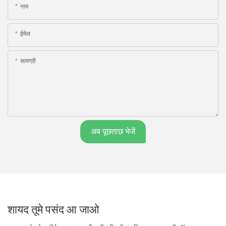
नाम
ईमेल
सामग्री
अब पूछताछ भेजें
शायद तूमे पसंद आ जाओ