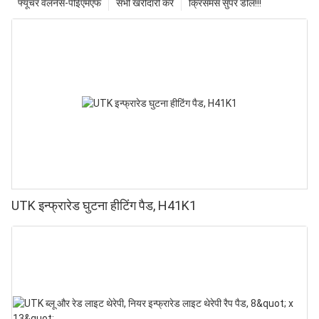
फ्यूचर वेलनेस-पीईएमएफ
सभी खरीदारी करें
क्रिसमस सुपर डील!!!
UTK इन्फ्रारेड घुटना हीटिंग पैड, H41K1