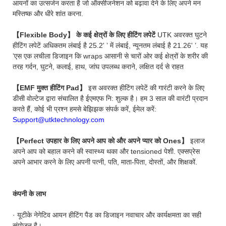
आयनों का उत्सर्जन करता है जो ऑक्सीजनेशन को बढ़ावा देने के लिए अपने मन
मस्तिष्क और धीरे शांत करना.
【Flexible Body】 के कई क्षेत्रों के लिए हीटिंग लपेटें
UTK अवरक्त घुटने
हीटिंग लपेटें अधिकतम लंबाई है 25.2' ’ में लंबाई, न्यूनतम लंबाई है 21.26' ’. यह
’एस एक लचीला डिजाइन कि wraps आसानी से चारों ओर कई क्षेत्रों के शरीर की
तरह गर्दन, घुटने, कलाई, हाथ, जांघ उपलब्ध कराने, लक्षित दर्द से राहत
【EMF मुक्त हीटिंग Pad】
इस अवरक्त हीटिंग लपेटें की गारंटी करने के लिए
डीसी वोल्टेज द्वारा संचालित है ईएमएफ नि: शुल्क है। हम 3 साल की वारंटी प्रदान
करते हैं, कोई भी प्रश्न हमसे बेझिझक संपर्क करें, ईमेल करें:
Support@utktechnology.com
【Perfect उपहार के लिए अपने आप को और अपने प्यार को Ones】
इलाज
अपने आप को बहाल करने की स्वास्थ्य थका और tensioned पेशी. एक्सप्रेस
अपने आभार करने के लिए अपनी पत्नी, पति, माता-पिता, दोस्तों, और शिक्षकों.
कंपनी के लाभ
· यूटीके नेगेटिव आयन हीटिंग पैड का डिजाइन नवाचार और कार्यक्षमता का सही
संयोजन है।