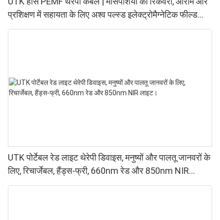
UTK हॉर्स PEMF थेरेपी कंबल | मांसपेशियों की रिकवरी, आराम और
प्रशिक्षण में सहायता के लिए अश्व पल्स्ड इलेक्ट्रोमैग्नेटिक फील्ड
थेरेपी रग
UTK पोर्टेबल रेड लाइट थेरेपी डिवाइस, मनुष्यों और पालतू जानवरों के
लिए, रिचार्जेबल, हैंड्स-फ्री, 660nm रेड और 850nm NIR
लाइट।