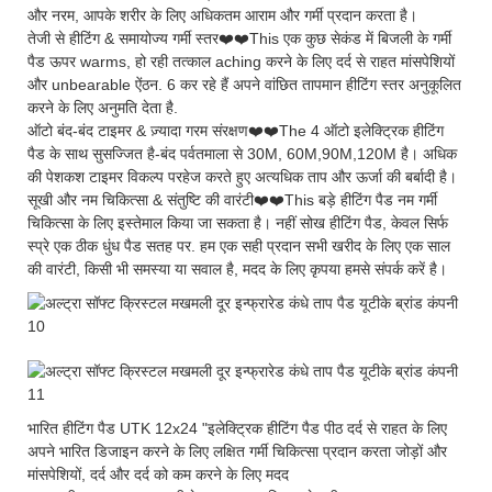
और नरम, आपके शरीर के लिए अधिकतम आराम और गर्मी प्रदान करता है।
तेजी से हीटिंग & समायोज्य गर्मी स्तर❤️❤️This एक कुछ सेकंड में बिजली के गर्मी
पैड ऊपर warms, हो रही तत्काल aching करने के लिए दर्द से राहत मांसपेशियों
और unbearable ऐंठन. 6 कर रहे हैं अपने वांछित तापमान हीटिंग स्तर अनुकूलित
करने के लिए अनुमति देता है.
ऑटो बंद-बंद टाइमर & ज़्यादा गरम संरक्षण❤️❤️The 4 ऑटो इलेक्ट्रिक हीटिंग
पैड के साथ सुसज्जित है-बंद पर्वतमाला से 30M, 60M,90M,120M है। अधिक
की पेशकश टाइमर विकल्प परहेज करते हुए अत्यधिक ताप और ऊर्जा की बर्बादी है।
सूखी और नम चिकित्सा & संतुष्टि की वारंटी❤️❤️This बड़े हीटिंग पैड नम गर्मी
चिकित्सा के लिए इस्तेमाल किया जा सकता है। नहीं सोख हीटिंग पैड, केवल सिर्फ
स्प्रे एक ठीक धुंध पैड सतह पर. हम एक सही प्रदान सभी खरीद के लिए एक साल
की वारंटी, किसी भी समस्या या सवाल है, मदद के लिए कृपया हमसे संपर्क करें है।
भारित हीटिंग पैड UTK 12x24 "इलेक्ट्रिक हीटिंग पैड पीठ दर्द से राहत के लिए
अपने भारित डिजाइन करने के लिए लक्षित गर्मी चिकित्सा प्रदान करता जोड़ों और
मांसपेशियों, दर्द और दर्द को कम करने के लिए मदद