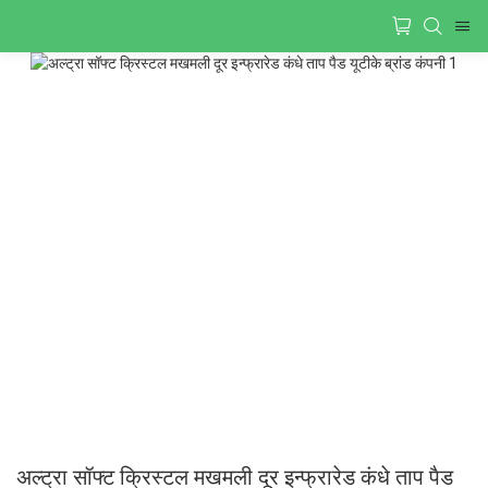
अल्ट्रा सॉफ्ट क्रिस्टल मखमली दूर इन्फ्रारेड कंधे ताप पैड