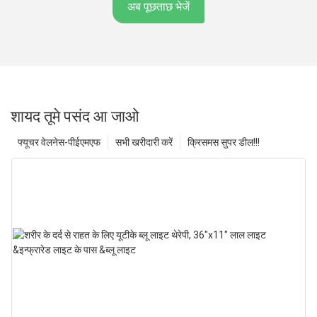
अब पूछताछ भेजें
शायद तूमे पसंद आ जाओ
फ्यूचर वेलनेस-पीईएमएफ
सभी खरीदारी करें
क्रिसमस सुपर डील!!!