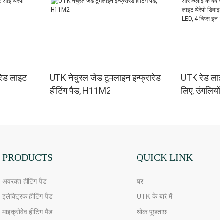
रेड लाइट
UTK नेचुरल जेड टूमलाइन इन्फ्रारेड
UTK रेड लाइट
हीटिंग पैड, H11M2
लिए, उंगलियो
के लिए डबल-
थेरेपी डिवाइ
850nm LED,
रेड लाइट थेर
PRODUCTS
QUICK LINK
अवरक्त हीटिंग पैड
घर
इलेक्ट्रिक हीटिंग पैड
UTK के बारे में
माइक्रोवेव हीटिंग पैड
थोक पूछताछ