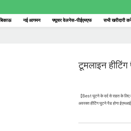
 बिकाऊ
नई आगमन
फ्यूचर वेलनेस-पीईएमएफ
सभी खरीदारी करे
टूमलाइन हीटिंग
【Best घुटने के दर्द से राहत के लि
अवरक्त हीटिंग घुटने पैड होगा ईएमआ