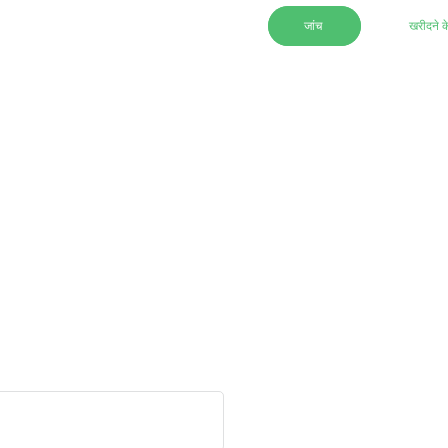
जांच
खरीदने क