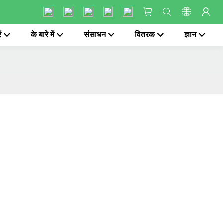
ं
के बारे में
संसाधन
वितरक
ज्ञान