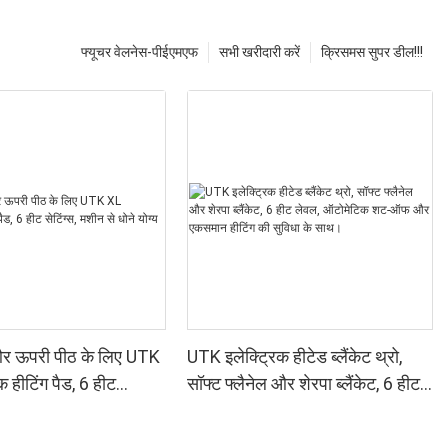
फ्यूचर वेलनेस-पीईएमएफ
सभी खरीदारी करें
क्रिसमस सुपर डील!!!
ं और ऊपरी पीठ के लिए UTK
UTK इलेक्ट्रिक हीटेड ब्लैंकेट थ्रो,
क हीटिंग पैड, 6 हीट
सॉफ्ट फ्लैनेल और शेरपा ब्लैंकेट, 6 हीट
न से धोने योग्य
लेवल, ऑटोमेटिक शट-ऑफ और
एकसमान हीटिंग की सुविधा के साथ।