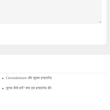
Citroenhelmets और सुरक्षा इन्फ्रारेड हीट मैट - एक संक्षिप्त अवलोकन
चुनाव कैसे करें? क्या एक इन्फ्रारेड हीट Mat